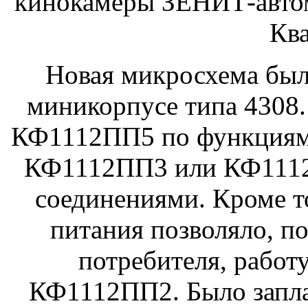
кинокамеры ЗЕНИТ-авто
Кв
Новая микросхема был
миникорпусе типа 4308.
КФ1112ПП5 по функция
КФ1112ПП3 или КФ111
соединениями. Кроме т
питания позволяло, п
потребителя, работ
КФ1112ПП2. Было запла