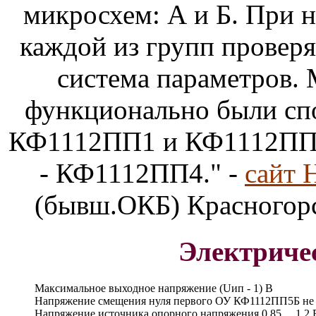
микросхем: А и Б. При 
каждой из групп проверя
система параметров
функционально были сп
КФ1112ПП1 и КФ1112ПП
- КФ1112ПП4." -
сайт 
(бывш.ОКБ) Красногорск
Электриче
Максимальное выходное напряжение (Uип - 1) В
Напряжение смещения нуля первого ОУ КФ1112ПП5Б не 
Напряжение источника опорного напряжения 0,85 ... 1,2 