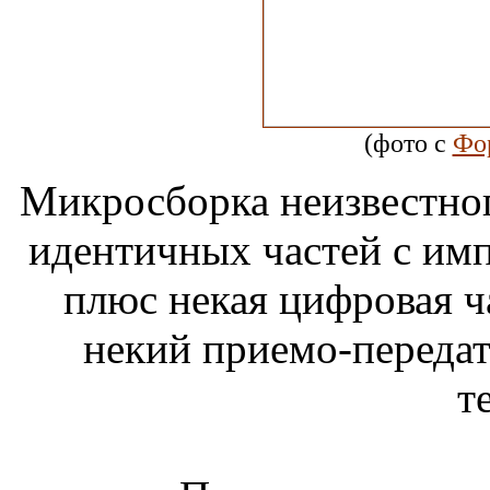
(фото с
Фо
Микросборка неизвестног
идентичных частей с им
плюс некая цифровая ча
некий приемо-передат
т