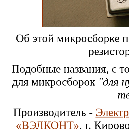
Об этой микросборке по
резисто
Подобные названия, с т
для микросборок
"для 
те
Производитель -
Элект
«ВЭЛКОНТ»
, г. Киро