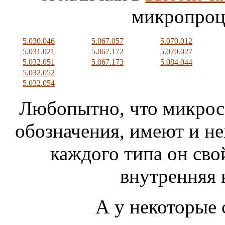
микропроц
5.030.046
5.067.057
5.070.012
5.031.021
5.067.172
5.070.027
5.032.051
5.067.173
5.084.044
5.032.052
5.032.054
Любопытно, что микрос
обозначения, имеют и н
каждого типа он сво
внутренняя 
А у некоторые с