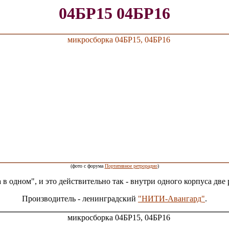
04БР15 04БР16
(фото с форума
Портативное ретрорадио
)
 в одном", и это действительно так - внутри одного корпуса две
Производитель - ленинградский
"НИТИ-Авангард"
.